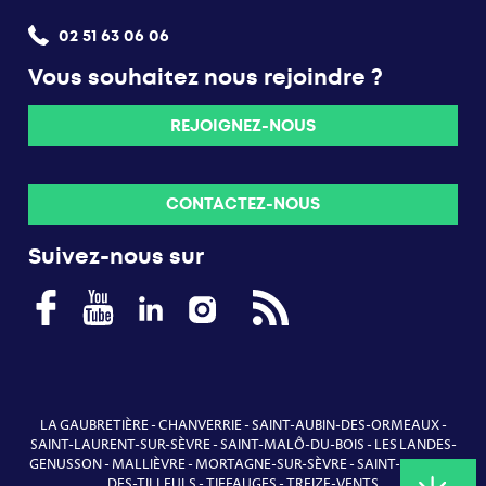
02 51 63 06 06
Vous souhaitez nous rejoindre ?
REJOIGNEZ-NOUS
CONTACTEZ-NOUS
Suivez-nous sur
LA GAUBRETIÈRE
-
CHANVERRIE
-
SAINT-AUBIN-DES-ORMEAUX
-
SAINT-LAURENT-SUR-SÈVRE
-
SAINT-MALÔ-DU-BOIS
-
LES LANDES-
GENUSSON
-
MALLIÈVRE
-
MORTAGNE-SUR-SÈVRE
-
SAINT-MARTIN-
DES-TILLEULS
-
TIFFAUGES
-
TREIZE-VENTS