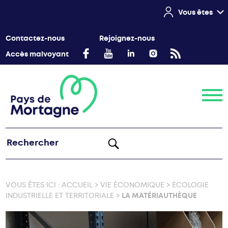
Vous êtes
Contactez-nous
Rejoignez-nous
Accès malvoyant
Menu
VOUS ÊTES ICI :
ACCUEIL
>
VIE ÉCONOMIQUE
>
ÉCOLOGIE
INDUSTRIELLE ET TERRITORIALE
>
LA MATÉRIAUTHÈQUE