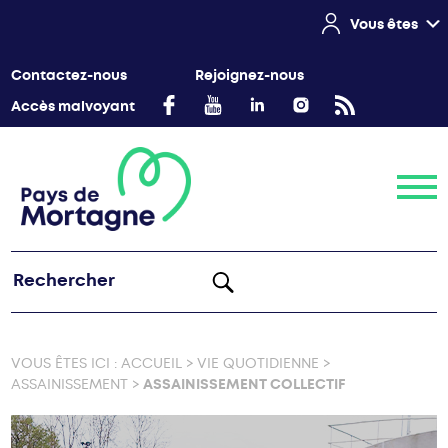
Vous êtes
Contactez-nous
Rejoignez-nous
Accès malvoyant
Menu
VOUS ÊTES ICI :
ACCUEIL
>
VIE QUOTIDIENNE
>
ASSAINISSEMENT
>
ASSAINISSEMENT COLLECTIF