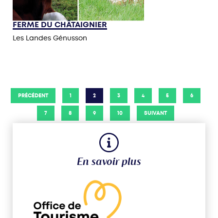
FERME DU CHÂTAIGNIER
Les Landes Génusson
PRÉCÉDENT
1
2
3
4
5
6
7
8
9
10
SUIVANT
En savoir plus