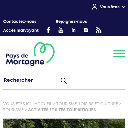
Vous êtes
Contactez-nous
Rejoignez-nous
Accès malvoyant
Menu
VOUS ÊTES ICI :
ACCUEIL
>
TOURISME, LOISIRS ET CULTURE
>
TOURISME
>
ACTIVITÉS ET SITES TOURISTIQUES