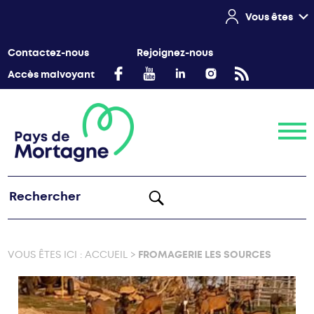
Vous êtes
Contactez-nous
Rejoignez-nous
Accès malvoyant
Menu
VOUS ÊTES ICI :
ACCUEIL
>
FROMAGERIE LES SOURCES