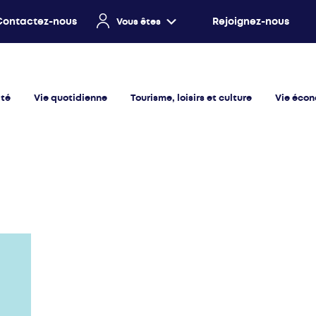
Contactez-nous
Rejoignez-nous
Vous êtes
ité
Vie quotidienne
Tourisme, loisirs et culture
Vie éco