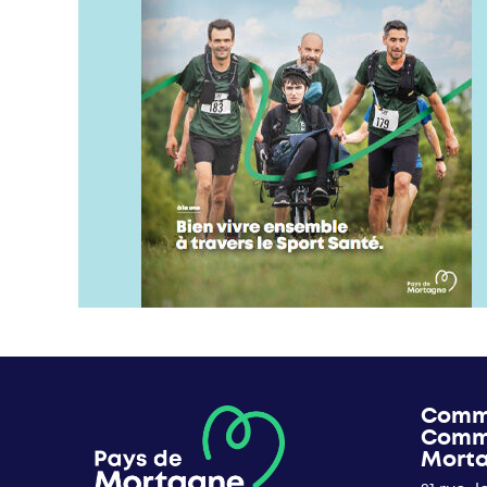
Comm
Comm
Mort