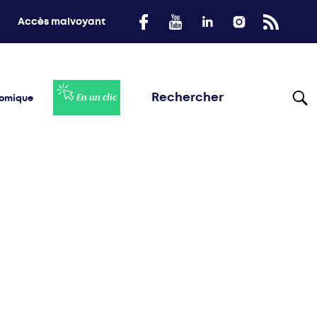
Accès malvoyant
nomique
En un clic