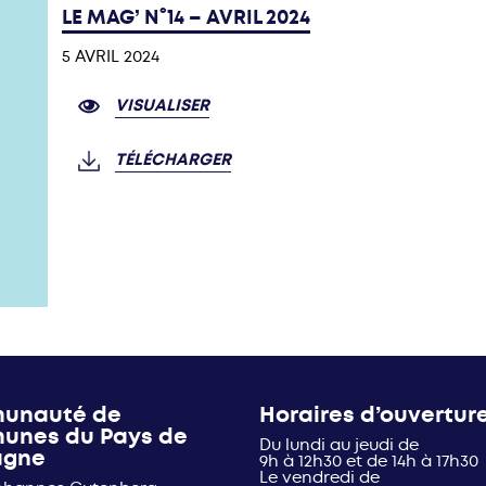
LE MAG’ N°14 – AVRIL 2024
5 AVRIL 2024
VISUALISER
TÉLÉCHARGER
unauté de
Horaires d’ouvertur
unes du Pays de
Du lundi au jeudi de
agne
9h à 12h30 et de 14h à 17h30
Le vendredi de