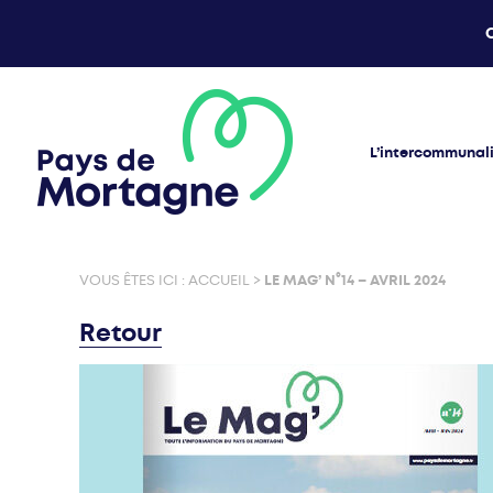
L’intercommunal
VOUS ÊTES ICI :
ACCUEIL
>
LE MAG’ N°14 – AVRIL 2024
Retour