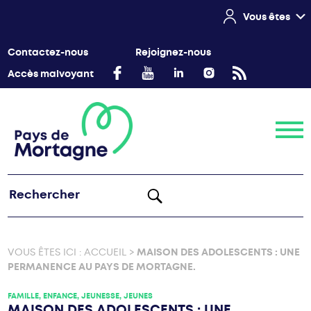
Vous êtes
Contactez-nous
Rejoignez-nous
Accès malvoyant
Menu
VOUS ÊTES ICI :
ACCUEIL
>
MAISON DES ADOLESCENTS : UNE
PERMANENCE AU PAYS DE MORTAGNE.
FAMILLE, ENFANCE, JEUNESSE, JEUNES
MAISON DES ADOLESCENTS : UNE