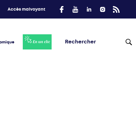
Accès malvoyant
nomique
En un clic