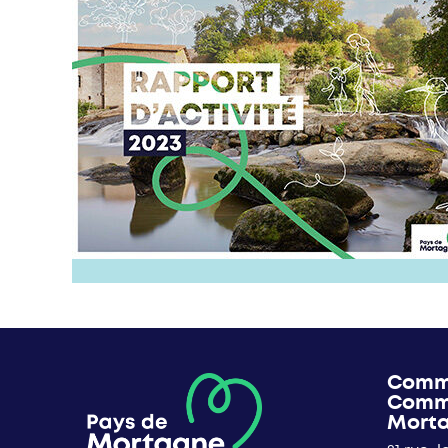
Comm
Comm
Mort