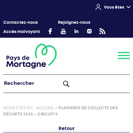
Vous êtes
Contactez-nous
Rejoignez-nous
Accès malvoyant
Menu
VOUS ÊTES ICI :
ACCUEIL
>
PLANNING DE COLLECTE DES
DÉCHETS 2026 – CIRCUIT 9
Retour