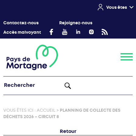
Vous êtes
Contactez-nous
Rejoignez-nous
Accès malvoyant
Menu
VOUS ÊTES ICI :
ACCUEIL
>
PLANNING DE COLLECTE DES
DÉCHETS 2026 – CIRCUIT 8
Retour