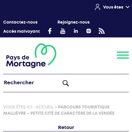
Vous êtes
Contactez-nous
Rejoignez-nous
Accès malvoyant
Menu
VOUS ÊTES ICI :
ACCUEIL
>
PARCOURS TOURISTIQUE
MALLIÈVRE – PETITE CITÉ DE CARACTÈRE DE LA VENDÉE
Retour