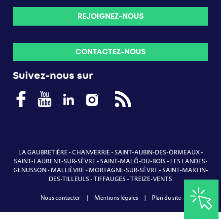
REJOIGNEZ-NOUS
CONTACTEZ-NOUS
Suivez-nous sur
LA GAUBRETIÈRE
-
CHANVERRIE
-
SAINT-AUBIN-DES-ORMEAUX
-
SAINT-LAURENT-SUR-SÈVRE
-
SAINT-MALÔ-DU-BOIS
-
LES LANDES-
GENUSSON
-
MALLIÈVRE
-
MORTAGNE-SUR-SÈVRE
-
SAINT-MARTIN-
DES-TILLEULS
-
TIFFAUGES
-
TREIZE-VENTS
Nous contacter
|
Mentions légales
|
Plan du site