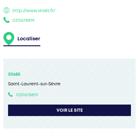
http://www.slis85.fr/
0251678819
Localiser
Slis85
Saint-Laurent-sur-Sèvre
0251678819
VOIR LE SITE