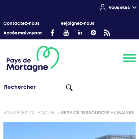
Vous êtes
Contactez-nous
Rejoignez-nous
Accès malvoyant
Menu
VOUS ÊTES ICI :
ACCUEIL
>
SERVICE RESSOURCES HUMAINES