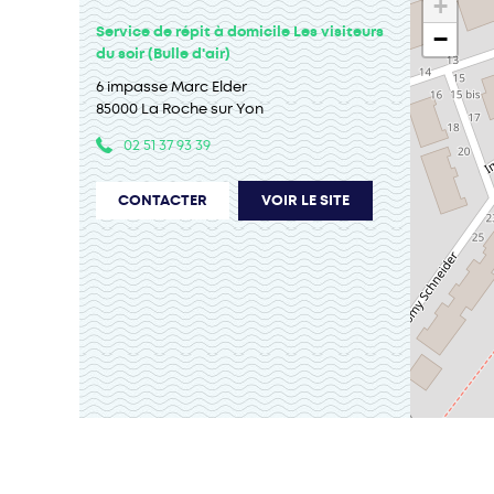
+
Service de répit à domicile Les visiteurs
−
du soir (Bulle d'air)
6 impasse Marc Elder
85000 La Roche sur Yon
02 51 37 93 39
CONTACTER
VOIR LE SITE