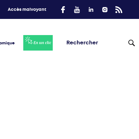
Accès malvoyant
nomique
En un clic