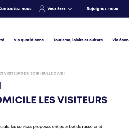
Contactez-nous
Rejoignez-nous
Vous êtes
ité
Vie quotidienne
Tourisme, loisirs et culture
Vie éco
S VISITEURS DU SOIR (BULLE D’AIR)
OMICILE LES VISITEURS
ociale, les services proposés ont pour but de rassurer et