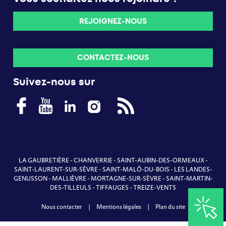
REJOIGNEZ-NOUS
CONTACTEZ-NOUS
Suivez-nous sur
LA GAUBRETIÈRE
-
CHANVERRIE
-
SAINT-AUBIN-DES-ORMEAUX
-
SAINT-LAURENT-SUR-SÈVRE
-
SAINT-MALÔ-DU-BOIS
-
LES LANDES-
GENUSSON
-
MALLIÈVRE
-
MORTAGNE-SUR-SÈVRE
-
SAINT-MARTIN-
DES-TILLEULS
-
TIFFAUGES
-
TREIZE-VENTS
Nous contacter
|
Mentions légales
|
Plan du site