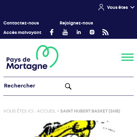
Vous êtes
Contactez-nous
Rejoignez-nous
Accès malvoyant
Menu
VOUS ÊTES ICI :
ACCUEIL
>
SAINT HUBERT BASKET (SHB)