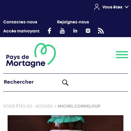
Vous êtes
Contactez-nous
Rejoignez-nous
Accès malvoyant
Menu
VOUS ÊTES ICI :
ACCUEIL
>
MICHEL CORNELOUP