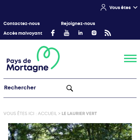
Vous êtes
Contactez-nous
Rejoignez-nous
Accès malvoyant
Menu
VOUS ÊTES ICI :
ACCUEIL
>
LE LAURIER VERT