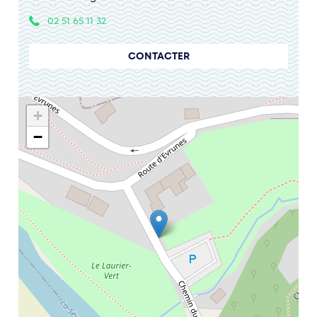
02 51 65 11 32
CONTACTER
+
−