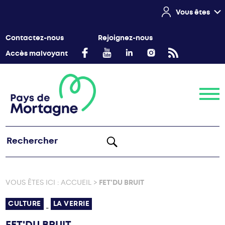
Vous êtes
Contactez-nous
Rejoignez-nous
Accès malvoyant
Menu
VOUS ÊTES ICI :
ACCUEIL
>
FET’DU BRUIT
CULTURE
LA VERRIE
-
FET'DU BRUIT