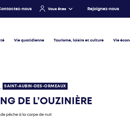
Contactez-nous
Rejoignez-nous
Vous êtes
ité
Vie quotidienne
Tourisme, loisirs et culture
Vie éco
SAINT-AUBIN-DES-ORMEAUX
-
NG DE L’OUZINIÈRE
de pêche à la carpe de nuit