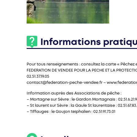
Informations pratiq
Pour tous renseignements : consultez la carte « Pêchez 
FEDERATION DE VENDEE POUR LA PECHE ET LA PROTECTI
02.51.37.19.05
contact@federation-peche-vendee.fr – www.federatio
Information auprès des Associations de pêche :
– Mortagne sur Sèvre : le Gardon Mortagnais : 02.51.6.21.
– St laurent sur Sèvre : la Gaule St laurentaise : 02.51.67.83
– Tiffauges : le Goujon teiphalien : 02.51.91.73.01