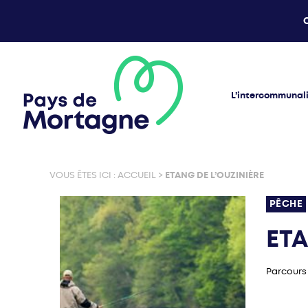
L’intercommunal
VOUS ÊTES ICI :
ACCUEIL
>
ETANG DE L’OUZINIÈRE
PÊCHE
ETA
Parcours 