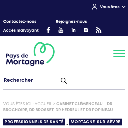
Vous êtes
Contactez-nous
Rejoignez-nous
Accès malvoyant
Menu
VOUS ÊTES ICI :
ACCUEIL
>
CABINET CLÉMENCEAU – DR
BROCHOIRE, DR BROSSET, DR HEDREUL ET DR POPINEAU
PROFESSIONNELS DE SANTÉ
MORTAGNE-SUR-SÈVRE
-