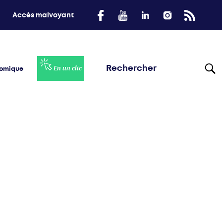
Accès malvoyant
nomique
En un clic