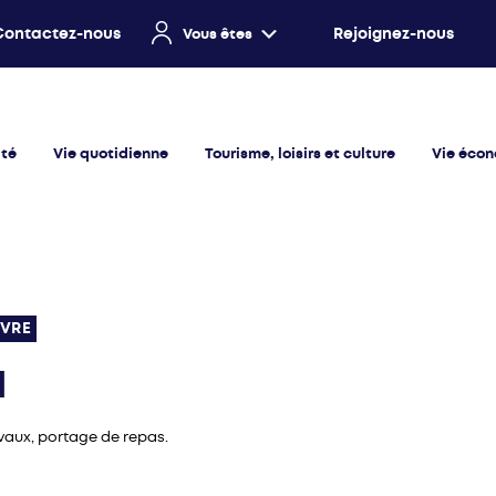
Contactez-nous
Rejoignez-nous
Vous êtes
ité
Vie quotidienne
Tourisme, loisirs et culture
Vie éco
VRE
N
avaux, portage de repas.