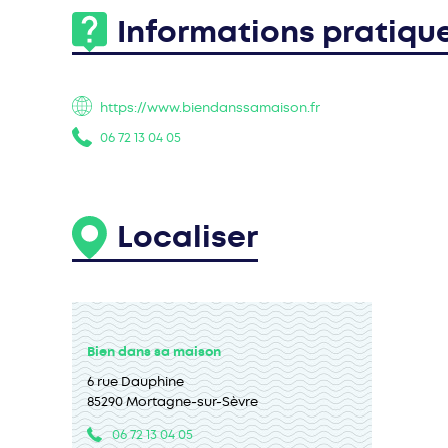
Informations pratiqu
https://www.biendanssamaison.fr
06 72 13 04 05
Localiser
Bien dans sa maison
6 rue Dauphine
85290 Mortagne-sur-Sèvre
06 72 13 04 05