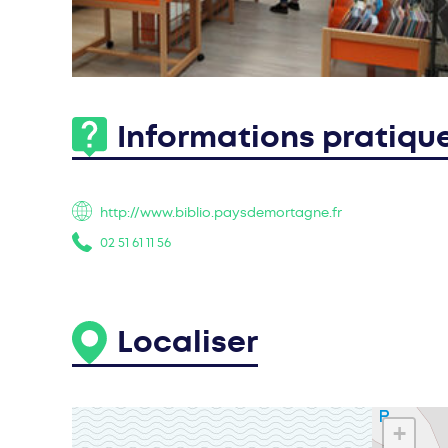
Informations pratiqu
http://www.biblio.paysdemortagne.fr
02 51 61 11 56
Localiser
+