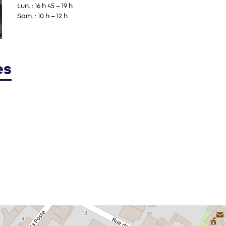
Lun. : 16 h 45 – 19 h
Sam. : 10 h – 12 h
es