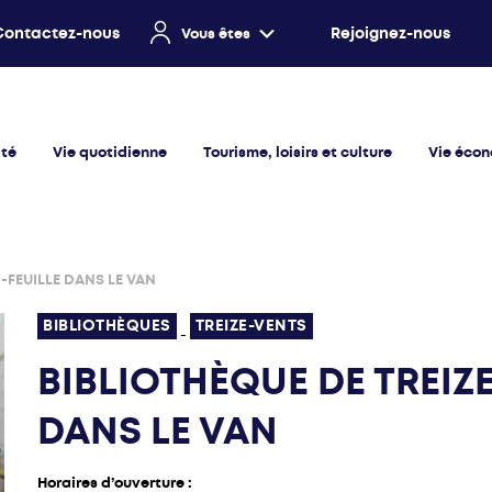
Contactez-nous
Rejoignez-nous
Vous êtes
ité
Vie quotidienne
Tourisme, loisirs et culture
Vie éco
-FEUILLE DANS LE VAN
BIBLIOTHÈQUES
TREIZE-VENTS
-
BIBLIOTHÈQUE DE TREIZE
DANS LE VAN
Horaires d’ouverture :