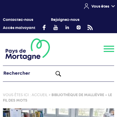
Vous êtes
Contactez-nous
Rejoignez-nous
Accès malvoyant
Menu
VOUS ÊTES ICI :
ACCUEIL
>
BIBLIOTHÈQUE DE MALLIÈVRE – LE
FIL DES MOTS