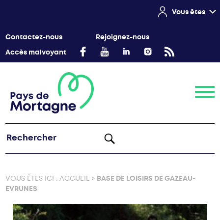
Vous êtes
Contactez-nous
Rejoignez-nous
Accès malvoyant
Menu
VOUS ÊTES ICI :
ACCUEIL
>
BASE DE LOISIRS DE GAZEAU-
EVRUNES