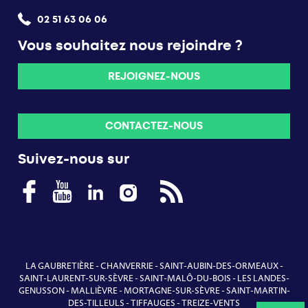
02 51 63 06 06
Vous souhaitez nous rejoindre ?
REJOIGNEZ-NOUS
CONTACTEZ-NOUS
Suivez-nous sur
LA GAUBRETIÈRE
-
CHANVERRIE
-
SAINT-AUBIN-DES-ORMEAUX
-
SAINT-LAURENT-SUR-SÈVRE
-
SAINT-MALÔ-DU-BOIS
-
LES LANDES-
GENUSSON
-
MALLIÈVRE
-
MORTAGNE-SUR-SÈVRE
-
SAINT-MARTIN-
DES-TILLEULS
-
TIFFAUGES
-
TREIZE-VENTS