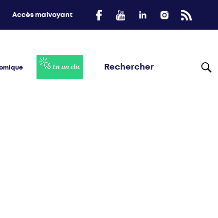
Accès malvoyant
nomique
En un clic