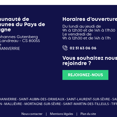
unauté de
Horaires d’ouvertur
unes du Pays de
Du lundi au jeudi de
agne
9h à 12h30 et de 14h à 17h30
Le vendredi de
Johannes Gutenberg
9h à 12h30 et de 14h à 17h
 Landreau - CS 80055
e
02 51 63 06 06
HANVERRIE
Vous souhaitez nou
rejoindre ?
REJOIGNEZ-NOUS
HANVERRIE
-
SAINT-AUBIN-DES-ORMEAUX
-
SAINT-LAURENT-SUR-SÈVRE
-
SA
N
-
MALLIÈVRE
-
MORTAGNE-SUR-SÈVRE
-
SAINT-MARTIN-DES-TILLEULS
-
TIF
Nous contacter
|
Mentions légales
|
Plan du site