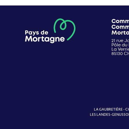
Comm
Comm
Mort
21 rue 
Pôle du
La Verri
85130 C
LA GAUBRETIÈRE
-
C
LES LANDES-GENUSSO