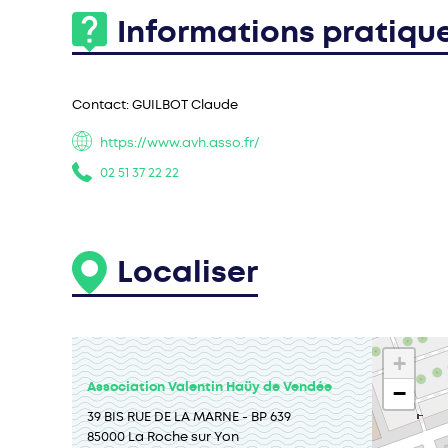
Informations pratiqu
Contact:
GUILBOT Claude
https://www.avh.asso.fr/
02 51 37 22 22
Localiser
+
Association Valentin Haüy de Vendée
−
39 BIS RUE DE LA MARNE - BP 639
85000 La Roche sur Yon