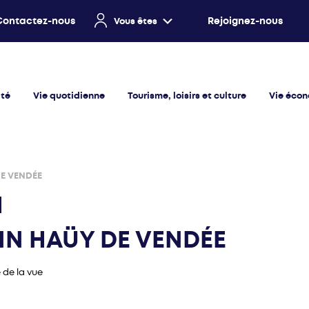
Contactez-nous
Rejoignez-nous
Vous êtes
ité
Vie quotidienne
Tourisme, loisirs et culture
Vie éco
E VENDÉE
IN HAÜY DE VENDÉE
de la vue