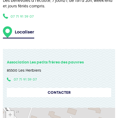
Des bénévoles à l’écoute, 7 jours/7, de 15h à 20h, week-end
et jours fériés compris.
07 71 91 59 07
Localiser
Association Les petits frères des pauvres
85500 Les Herbiers
07 71 91 59 07
CONTACTER
+