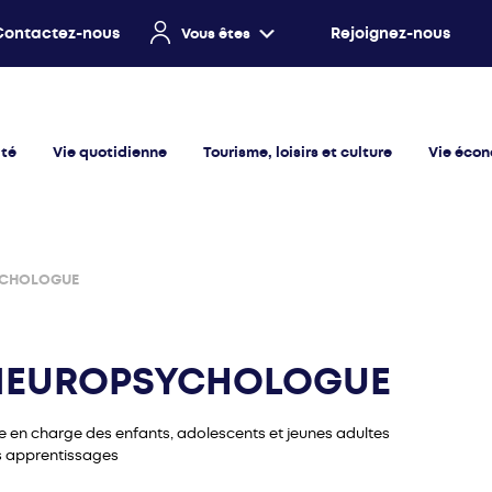
Contactez-nous
Rejoignez-nous
Vous êtes
ité
Vie quotidienne
Tourisme, loisirs et culture
Vie éco
YCHOLOGUE
 NEUROPSYCHOLOGUE
e en charge des enfants, adolescents et jeunes adultes
s apprentissages