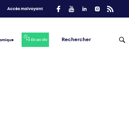
Accès malvoyant
nomique
En un clic