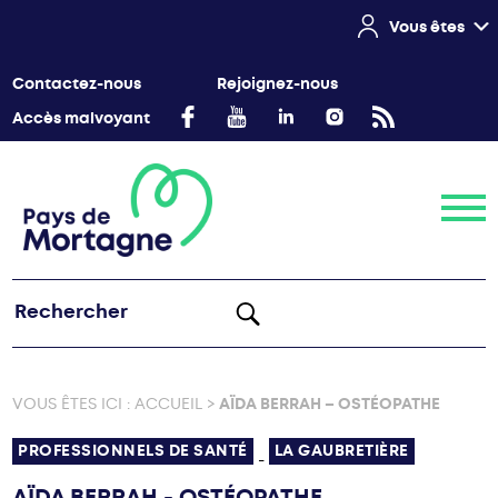
Vous êtes
Contactez-nous
Rejoignez-nous
Accès malvoyant
Menu
VOUS ÊTES ICI :
ACCUEIL
>
AÏDA BERRAH – OSTÉOPATHE
PROFESSIONNELS DE SANTÉ
LA GAUBRETIÈRE
-
AÏDA BERRAH - OSTÉOPATHE