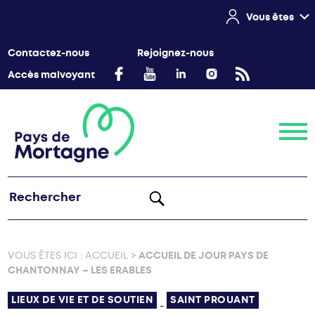
Vous êtes
Contactez-nous
Rejoignez-nous
Accès malvoyant
Menu
VOUS ÊTES ICI :
ACCUEIL
>
ACCUEIL DE JOUR PAYS DE
CHANTONNAY – LES ERABLES
LIEUX DE VIE ET DE SOUTIEN
SAINT PROUANT
-